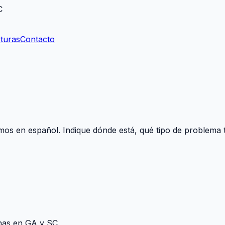
C
turas
Contacto
mos en español. Indique dónde está, qué tipo de problema t
nas en GA y SC