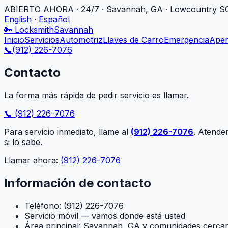
ABIERTO AHORA · 24/7
·
Savannah, GA · Lowcountry S
English
·
Español
🔑
Locksmith
Savannah
Inicio
Servicios
Automotriz
Llaves de Carro
Emergencia
Aper
📞
(912) 226-7076
Contacto
La forma más rápida de pedir servicio es llamar.
📞 (912) 226-7076
Para servicio inmediato, llame al
(912) 226-7076
. Atende
si lo sabe.
Llamar ahora:
(912) 226-7076
Información de contacto
Teléfono: (912) 226-7076
Servicio móvil — vamos donde está usted
Área principal: Savannah, GA y comunidades cerca